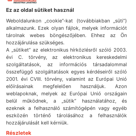
Ez az oldal sütiket használ
Weboldalunkon „cookie”-kat (továbbiakban „süti”)
alkalmazunk. Ezek olyan fájlok, melyek információt
tárolnak webes böngészőjében. Ehhez az Ön
HASZNOS INFORMÁCIÓK
Adatkezelési tájékoztató
hozzájárulása szükséges.
A „sütiket” az elektronikus hírközlésről szóló 2003.
Általános Szerződési Feltételek
évi C. törvény, az elektronikus kereskedelmi
Impresszum
szolgáltatások, az információs társadalommal
összefüggő szolgáltatások egyes kérdéseiről szóló
Süti tájékoztató
2001. évi CVIII. törvény, valamint az Európai Unió
előírásainak megfelelően használjuk. Azon
MENÜ
weblapoknak, melyek az Európai Unió országain
Megoldások
belül működnek, a „sütik” használatához, és
ezeknek a felhasználó számítógépén vagy egyéb
Szolgáltatások
eszközén történő tárolásához a felhasználók
Termékeink
hozzájárulását kell kérniük.
Érdekel a Renzacci
Részletek