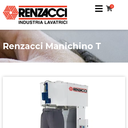
0
Renzacci Manichino T