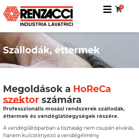
0
Szállodák, éttermek
Megoldások a
HoReCa
szektor
számára
Professzionális mosási rendszerek szállodák,
éttermek és vendéglátóegységek részére.
A vendéglátóiparban a tisztaság nem csupán elvárás,
hanem kulcstényező a vendégélmény