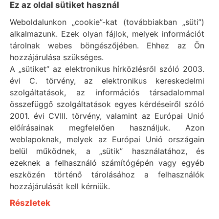
Ez az oldal sütiket használ
Weboldalunkon „cookie”-kat (továbbiakban „süti”)
alkalmazunk. Ezek olyan fájlok, melyek információt
tárolnak webes böngészőjében. Ehhez az Ön
HASZNOS INFORMÁCIÓK
Adatkezelési tájékoztató
hozzájárulása szükséges.
A „sütiket” az elektronikus hírközlésről szóló 2003.
Általános Szerződési Feltételek
évi C. törvény, az elektronikus kereskedelmi
Impresszum
szolgáltatások, az információs társadalommal
összefüggő szolgáltatások egyes kérdéseiről szóló
Süti tájékoztató
2001. évi CVIII. törvény, valamint az Európai Unió
előírásainak megfelelően használjuk. Azon
weblapoknak, melyek az Európai Unió országain
MENÜ
Megoldások
belül működnek, a „sütik” használatához, és
ezeknek a felhasználó számítógépén vagy egyéb
Szolgáltatások
eszközén történő tárolásához a felhasználók
Termékeink
hozzájárulását kell kérniük.
Érdekel a Renzacci
Részletek