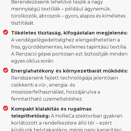
Berendezéseink lehetővé teszik a nagy
mennyiségű textíliák – például ágyneműk,
törölközők, abroszok – gyors, alapos és kíméletes
tisztítását.
Tökéletes tisztaság, kifogástalan megjelenés:
A vendégelégedettséghez elengedhetetlen a
friss, gyűrődésmentes, kellemes tapintású textília.
A Renzacci gépei pontosan ezt biztosítják minden
egyes ciklus során.
Energiahatékony és környezetbarát működés:
Rendszereink fejlett technológiája jelentősen
csökkenti a víz-, energia- és
mosószerfelhasználást, hozzájárulva a
fenntartható üzemeltetéshez.
Kompakt kialakítás és rugalmas
telepíthetőség:
A HoReCa szektorban gyakran
korlátozott a rendelkezésre álló tér – ezért
kínálunk helytakarékos, mégis nagy kapacitású