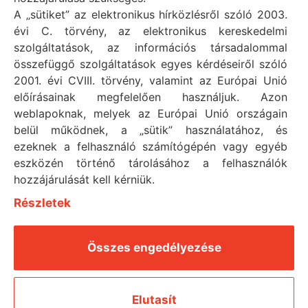
A „sütiket” az elektronikus hírközlésről szóló 2003.
Általános Szerződési Feltételek
évi C. törvény, az elektronikus kereskedelmi
Impresszum
szolgáltatások, az információs társadalommal
összefüggő szolgáltatások egyes kérdéseiről szóló
Süti tájékoztató
2001. évi CVIII. törvény, valamint az Európai Unió
előírásainak megfelelően használjuk. Azon
weblapoknak, melyek az Európai Unió országain
MENÜ
Megoldások
belül működnek, a „sütik” használatához, és
ezeknek a felhasználó számítógépén vagy egyéb
Szolgáltatások
eszközén történő tárolásához a felhasználók
Termékeink
hozzájárulását kell kérniük.
Érdekel a Renzacci
Részletek
Összes engedélyezése
© 2025 Renzacci.hu. MInden jog fenntartva! -
Designed by
Profelis
, powered by
Lion Stack
Elutasít