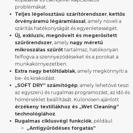
problémákat.
Teljes légelosztású szárítórendszer
,
kettős
örvényáramú légáramlással
, amely növeli a
szárítás hatékonyságát és egyenletességét.
Új, exkluzív, megnövelt és megerősített
szűrőrendszer
, amely
nagy méretű
mikroszálas szűrőt
tartalmaz, hatékonyan
felfogva a szennyeződéseket és a porokat a
munkakörnyezetben.
Extra nagy betöltőablak
, amely megkönnyíti a
be- és kirakodást.
„SOFT DRY” számítógép
, amely lehetővé teszi
az egyszerű és rugalmas programozást, az idő és
hőmérséklet beállítását. Különösen ajánlott
érzékeny textíliákhoz és „Wet Cleaning”
technológiához
.
Rugalmas ciklusvégi funkciók
, például:
„Antigyűrődéses forgatás”