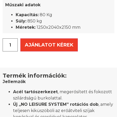
Műszaki adatok
Kapacitás:
80 Kg
Súly:
850 kg
Méretek:
1250x2040x2150 mm
AJÁNLATOT KÉREK
Termék információk:
Jellemzők
Acél tartószerkezet
, megerősített és fokozott
szilárdságú burkolattal.
Új „NO LEISURE SYSTEM” rotációs dob
, amely
teljesen kiküszöböli az erőátviteli szíjak
kopásával és cseréjével kapcsolatos