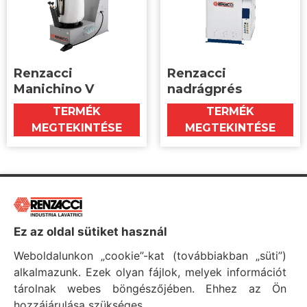
Renzacci
Renzacci
Manichino V
nadrágprés
TERMÉK
TERMÉK
MEGTEKINTÉSE
MEGTEKINTÉSE
Ez az oldal sütiket használ
Weboldalunkon „cookie”-kat (továbbiakban „süti”)
alkalmazunk. Ezek olyan fájlok, melyek információt
tárolnak webes böngészőjében. Ehhez az Ön
HASZNOS INFORMÁCIÓK
Adatkezelési tájékoztató
hozzájárulása szükséges.