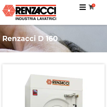
0
Renzacci D 160